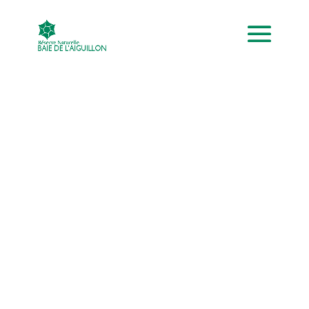
Comptage
Oiseaux
d’eau –
Baie de